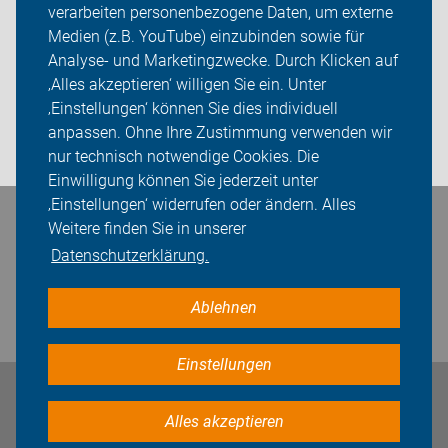
verarbeiten personenbezogene Daten, um externe
Radtouren
Medien (z.B. YouTube) einzubinden sowie für
Analyse- und Marketingzwecke. Durch Klicken auf
ADFC Vechta
‚Alles akzeptieren‘ willigen Sie ein. Unter
Sei dabei
‚Einstellungen‘ können Sie dies individuell
anpassen. Ohne Ihre Zustimmung verwenden wir
Login
nur technisch notwendige Cookies. Die
Einwilligung können Sie jederzeit unter
‚Einstellungen‘ widerrufen oder ändern. Alles
Bleiben Sie in Kontakt
Weitere finden Sie in unserer
Datenschutzerklärung.
Ablehnen
Einstellungen
Impressum
Datenschutz
Cookie-Einstellungen
Alles akzeptieren