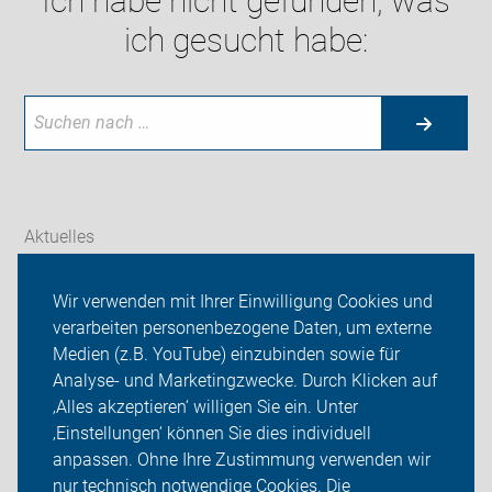
Ich habe nicht gefunden, was
ich gesucht habe:
Aktuelles
Themen
Wir verwenden mit Ihrer Einwilligung Cookies und
verarbeiten personenbezogene Daten, um externe
Radtouren
Medien (z.B. YouTube) einzubinden sowie für
Analyse- und Marketingzwecke. Durch Klicken auf
ADFC Vechta
‚Alles akzeptieren‘ willigen Sie ein. Unter
Sei dabei
‚Einstellungen‘ können Sie dies individuell
anpassen. Ohne Ihre Zustimmung verwenden wir
Login
nur technisch notwendige Cookies. Die