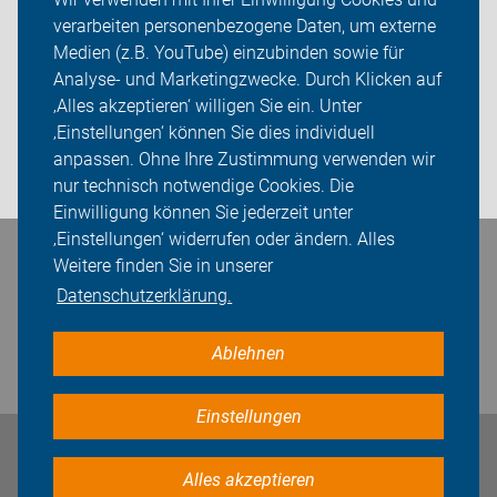
verarbeiten personenbezogene Daten, um externe
Radtouren
Medien (z.B. YouTube) einzubinden sowie für
Analyse- und Marketingzwecke. Durch Klicken auf
ADFC Vechta
‚Alles akzeptieren‘ willigen Sie ein. Unter
Sei dabei
‚Einstellungen‘ können Sie dies individuell
anpassen. Ohne Ihre Zustimmung verwenden wir
Login
nur technisch notwendige Cookies. Die
Einwilligung können Sie jederzeit unter
‚Einstellungen‘ widerrufen oder ändern. Alles
Bleiben Sie in Kontakt
Weitere finden Sie in unserer
Datenschutzerklärung.
Ablehnen
Einstellungen
Impressum
Datenschutz
Cookie-Einstellungen
Alles akzeptieren