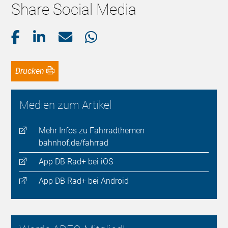
Share Social Media
Drucken
Medien zum Artikel
Mehr Infos zu Fahrradthemen
bahnhof.de/fahrrad
App DB Rad+ bei iOS
App DB Rad+ bei Android