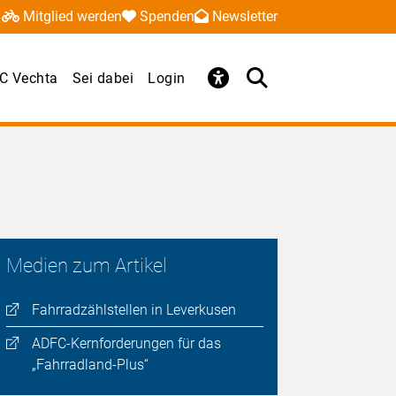
Mitglied werden
Spenden
Newsletter
C Vechta
Sei dabei
Login
Medien zum Artikel
Fahrradzählstellen in Leverkusen
ADFC-Kernforderungen für das
„Fahrradland-Plus“