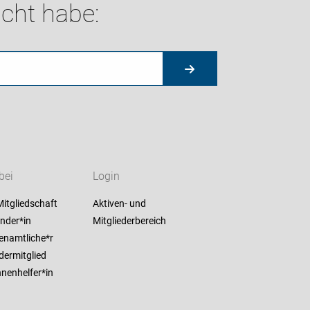
cht habe:
bei
Login
itgliedschaft
Aktiven- und
nder*in
Mitgliederbereich
enamtliche*r
dermitglied
nenhelfer*in