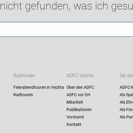
 nicht gefunden, was ich gesu
Radtouren
ADFC Vechta
Sei da
Feierabendtouren in Vechta
Über den ADFC
ADFC-M
Radtouren
ADFC vor Ort
Als Spe
Mitarbeit
Als Ehr
Publikationen
Als För
Vorstand
Als Pan
Kontakt